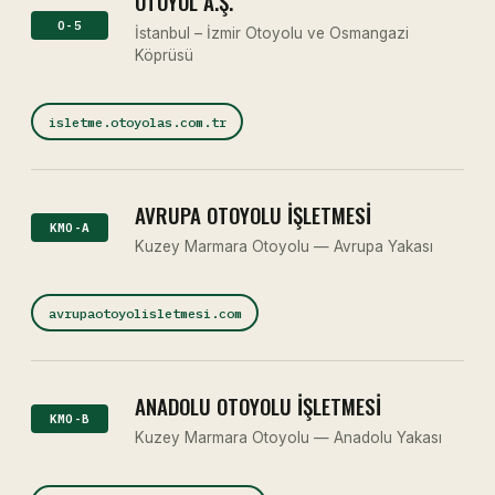
OTOYOL A.Ş.
O-5
İstanbul – İzmir Otoyolu ve Osmangazi
Köprüsü
isletme.otoyolas.com.tr
AVRUPA OTOYOLU İŞLETMESI
KMO-A
Kuzey Marmara Otoyolu — Avrupa Yakası
avrupaotoyolisletmesi.com
ANADOLU OTOYOLU İŞLETMESI
KMO-B
Kuzey Marmara Otoyolu — Anadolu Yakası