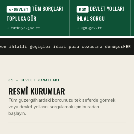
TÜM BORÇLARI
DEVLET YOLLARI
e-DEVLET
KGM
TOPLUCA GÖR
IHLAL SORGU
→ turkiye.gov.tr
→ kgm.gov.tr
 ihlalli geçişler idari para cezasına dönüşür
HER İŞ
01 — DEVLET KANALLARI
RESMÎ KURUMLAR
Tüm güzergâhlardaki borcunuzu tek seferde görmek
veya devlet yollarını sorgulamak için buradan
başlayın.