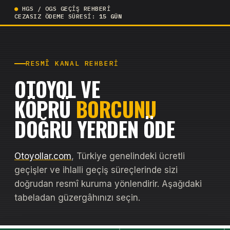
●
HGS / OGS GEÇİŞ REHBERİ
CEZASIZ ÖDEME SÜRESİ:
15 GÜN
RESMÎ KANAL REHBERI
OTOYOL VE
KÖPRÜ
BORCUNU
DOĞRU YERDEN ÖDE
Otoyollar.com
, Türkiye genelindeki ücretli
geçişler ve ihlalli geçiş süreçlerinde sizi
doğrudan resmî kuruma yönlendirir. Aşağıdaki
tabeladan güzergâhınızı seçin.