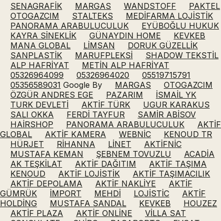
SENAGRAFİK
MARGAS
WANDSTOFF
PAKTEL
OTOGAZCIM
STALTEKS
MEDİFARMA LOJİSTİK
PANORAMA ARABULUCULUK
EYÜBOĞLU HUKUK
KAYRA SİNEKLİK
GÜNAYDIN HOME
KEVKEB
MANA GLOBAL
LİMSAN
DORUK GÜZELLİK
SANPLASTİK
MARUFPLEKSİ
SHADOW TEKSTİL
ALP HAFRİYAT
METİN ALP HAFRİYAT
05326964099
05326964020
05519715791
05356589031
Google By
MARGAS
OTOGAZCIM
ÖZGÜR ANDRES EGE
PAZARIM
İSMAİL YK
TURK DEVLETİ
AKTİF TÜRK
UGUR KARAKUS
SALI OKKA
FERDİ TAYFUR
SAMİR ABİSOV
HAİRSHOP
PANORAMA ARABULUCULUK
AKTİF
GLOBAL
AKTİF KAMERA
WEBNİC
KENOUD TR
HÜRJET
RİHANNA
LİNET
AKTİFNİC
MUSTAFA KEMAN
ŞEBNEM TOVUZLU
ACADİA
AK TEŞKİLAT
AKTİF DAĞITIM
AKTİF TAŞIMA
KENOUD
AKTİF LOJİSTİK
AKTİF TAŞIMACILIK
AKTİF DEPOLAMA
AKTİF NAKLİYE
AKTİF
GÜMRÜK
İMPORT
MEHDİ
LOJİSTİC
AKTİF
HOLDİNG
MUSTAFA SANDAL
KEVKEB
HOUZEZ
AKTİF PLAZA
AKTİF ONLİNE
VİLLA SAT