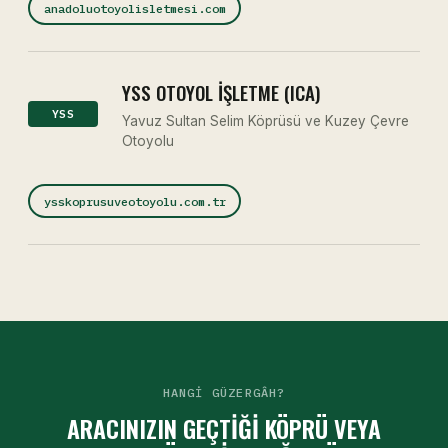
anadoluotoyolisletmesi.com
YSS OTOYOL İŞLETME (ICA)
YSS
Yavuz Sultan Selim Köprüsü ve Kuzey Çevre
Otoyolu
ysskoprusuveotoyolu.com.tr
HANGI GÜZERGÂH?
ARACINIZIN GEÇTIĞI KÖPRÜ VEYA