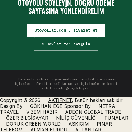
OTOYOLU SÖYLEYIN, DOĞRU ÖDEME
SAYFASINA YÖNLENDIRELIM
Otoyollar.com'u ziyaret et
e-Devlet'ten sorgula
Bu sayfa yalnızca yönlendirme amaçlıdır — ödeme
işlemleri ilgili resmî kurum ve işletmelerin kendi
sitelerinde gerçekleşir.
Copyright © 2026
AKTİFNET
, Bütün hakları saklıdır.
Design By
GÖKHAN EGE
Sponsor By
NETRA
TRAVEL
VİZEM HAZIR
ADEON GLOBAL TRADE
ÖZER BİLGİSAYAR
NİL İŞ GÜVENLİĞİ
TUNALAR
DORUK GREEN WORLD
ASKICIM
PINAR
TELEKOM
ALMAN KURDU
ATLANTAR